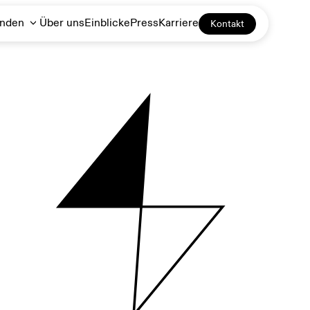
unden
Über uns
Einblicke
Press
Karriere
Kontakt
Demand response
DERs