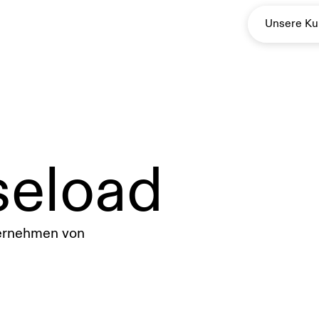
Unsere K
Solarenergie
Green Baseload
seload
ternehmen von